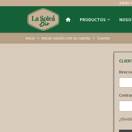
ENVÍO 
PRODUCTOS
NOSO
Inicio
>
Iniciar sesión con su cuenta
>
Cuenta
CLIEN
Direcci
Contra
¿Olvidó