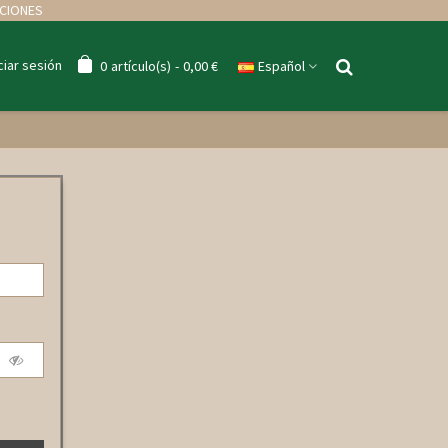
UCIONES
iciar sesión
0
artículo(s)
-
0,00 €
Español