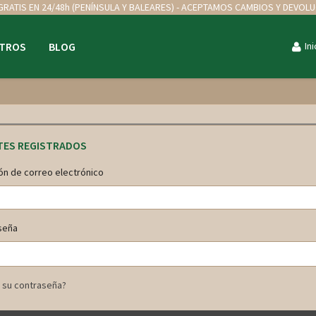
GRATIS EN 24/48h (PENÍNSULA Y BALEARES) - ACEPTAMOS CAMBIOS Y DEVOL
TROS
BLOG
In
TES REGISTRADOS
ón de correo electrónico
seña
 su contraseña?