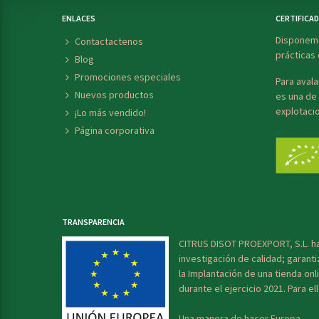
ENLACES
CERTIFICA
Disponemo
Contactactenos
prácticas 
Blog
Promociones especiales
Para avala
Nuevos productos
es una de 
explotaci
¡Lo más vendido!
Página corporativa
TRANSPARENCIA
CITRUS DISOT PROEXPORT, S.L. ha 
investigación de calidad; garant
la Implantación de una tienda onl
durante el ejercicio 2021. Para 
Una manera de hacer Europa